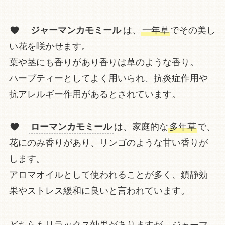
ジャーマンカモミール
は、
一年草
でその美し
い花を咲かせます。
葉や茎にも香りがあり香りは草のような香り。
ハーブティーとしてよく用いられ、抗炎症作用や
抗アレルギー作用があるとされています。
ローマンカモミール
は、家庭的な
多年草
で、
花にのみ香りがあり、リンゴのような甘い香りが
します。
アロマオイルとして使われることが多く、鎮静効
果やストレス緩和に良いと言われています。
どちらもリラックス効果がありますが、ジャーマ