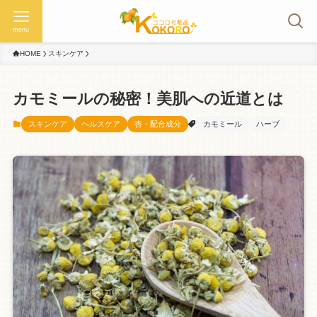
menu
HOME
スキンケア
カモミールの秘密！美肌への近道とは
スキンケア
ヘルスケア
杏・配合成分
カモミール
ハーブ