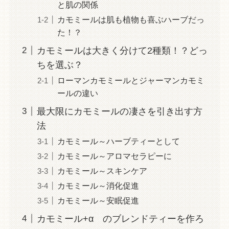
と肌の関係
カモミールは肌も植物も喜ぶハーブだっ
た！？
カモミールは大きく分けて2種類！？どっ
ちを選ぶ？
ローマンカモミールとジャーマンカモミ
ールの違い
最大限にカモミールの凄さを引き出す方
法
カモミール～ハーブティーとして
カモミール～アロマセラピーに
カモミール～スキンケア
カモミール～消化促進
カモミール～安眠促進
カモミール+α のブレンドティーを作ろ