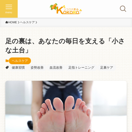
menu
HOME
ヘルスケア
足の裏は、あなたの毎日を支える「小さ
な土台」
ヘルスケア
健康習慣
姿勢改善
血流改善
足指トレーニング
足裏ケア