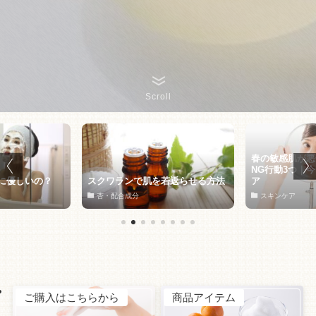
Scroll
春の敏感肌が悪
NG行動3つ｜
に優しいの？
スクワランで肌を若返らせる方法
ア
杏・配合成分
スキンケア
ご購入はこちらから
商品アイテム