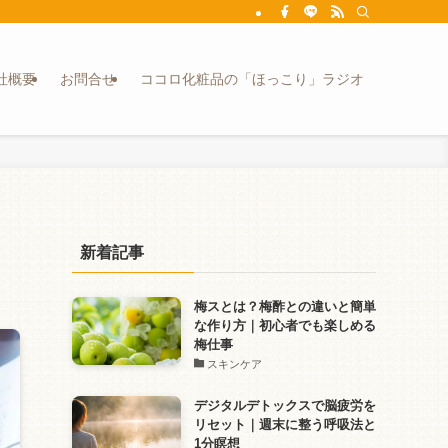
社概要
お問合せ
ココロ化粧品の「ほっこり」ラジオ
新着記事
梅スとは？梅酢との違いと簡単
な作り方｜初心者でも楽しめる
梅仕事
スキンケア
デジタルデトックスで脳疲労を
リセット｜週末に整う呼吸法と
1分瞑想