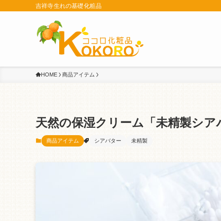
吉祥寺生れの基礎化粧品
HOME
商品アイテム
天然の保湿クリーム「未精製シア
商品アイテム
シアバター
未精製